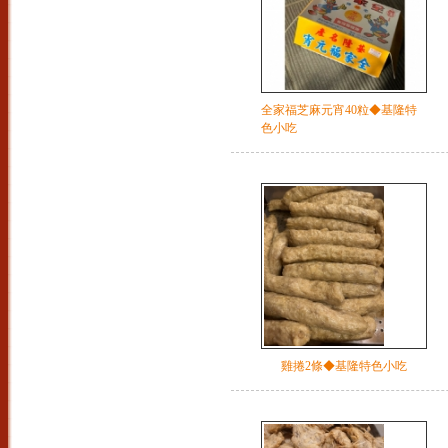
全家福芝麻元宵40粒◆基隆特
色小吃
雞捲2條◆基隆特色小吃