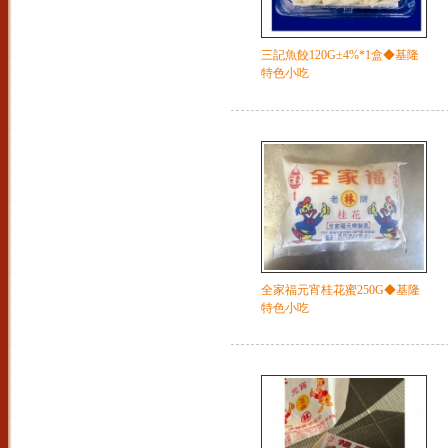
三記魚餃120G±4%*1盒◆基隆
特色小吃
全家福元宵桂花蜜250G◆基隆
特色小吃